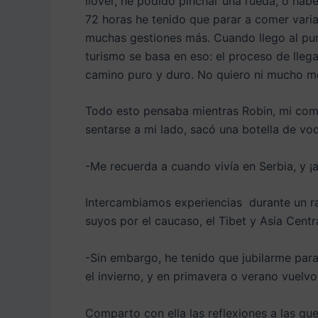
llover, he podido pinchar una rueda, o hab
72 horas he tenido que parar a comer varia
muchas gestiones más. Cuando llego al punt
turismo se basa en eso: el proceso de llegar
camino puro y duro. No quiero ni mucho men
Todo esto pensaba mientras Robin, mi com
sentarse a mi lado, sacó una botella de vo
-Me recuerda a cuando vivía en Serbia, y ¡
Intercambiamos experiencias durante un rat
suyos por el caucaso, el Tibet y Asia Centra
-Sin embargo, he tenido que jubilarme par
el invierno, y en primavera o verano vuelvo 
Comparto con ella las reflexiones a las que 