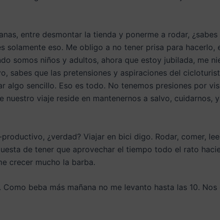
nas, entre desmontar la tienda y ponerme a rodar, ¿sabes
s solamente eso. Me obligo a no tener prisa para hacerlo, 
ndo somos niños y adultos, ahora que estoy jubilada, me nie
yo, sabes que las pretensiones y aspiraciones del cicloturis
 algo sencillo. Eso es todo. No tenemos presiones por visita
 nuestro viaje reside en mantenernos a salvo, cuidarnos,
productivo, ¿verdad? Viajar en bici digo. Rodar, comer, lee
esta de tener que aprovechar el tiempo todo el rato haci
me crecer mucho la barba.
ka. Como beba más mañana no me levanto hasta las 10. No