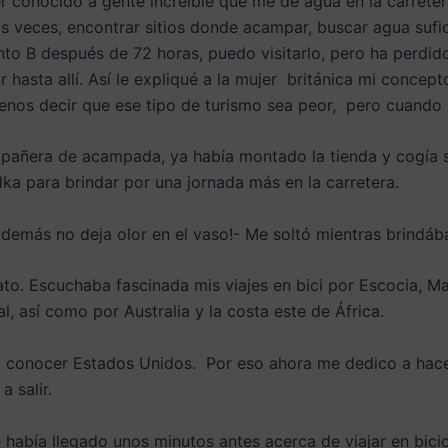
er conocido a gente increíble que me de agua en la carrete
s veces, encontrar sitios donde acampar, buscar agua sufic
o B después de 72 horas, puedo visitarlo, pero ha perdido
 hasta allí. Así le expliqué a la mujer británica mi concepto
os decir que ese tipo de turismo sea peor, pero cuando va
pañera de acampada, ya había montado la tienda y cogía s
dka para brindar por una jornada más en la carretera.
además no deja olor en el vaso!- Me soltó mientras brindá
o. Escuchaba fascinada mis viajes en bici por Escocia, Ma
l, así como por Australia y la costa este de África.
a conocer Estados Unidos. Por eso ahora me dedico a hace
a salir.
había llegado unos minutos antes acerca de viajar en biciclet