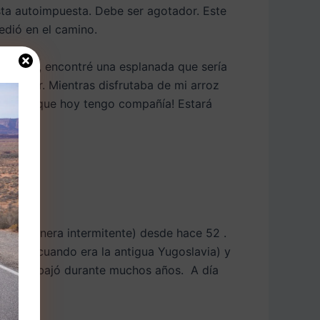
ista autoimpuesta. Debe ser agotador. Este
edió en el camino.
ómetros, encontré una esplanada que sería
 cocinar. Mientras disfrutaba de mi arroz
. ¡Parece que hoy tengo compañía! Estará
ado.
( de manera intermitente) desde hace 52 .
erbia (cuando era la antigua Yugoslavia) y
dió y trabajó durante muchos años. A día