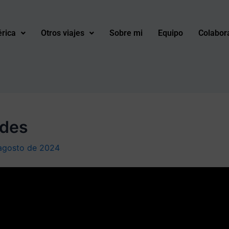
rica
Otros viajes
Sobre mi
Equipo
Colabor
rdes
 agosto de 2024