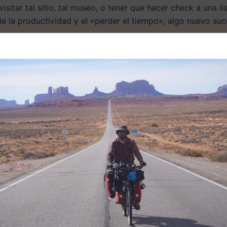
sitar tal sitio, tal museo, o tener que hacer check a una l
e la productividad y el «perder el tiempo», algo nuevo suc
arme un poco de la carretera. Cuando llevaba un par de kil
ía montado la tienda, me alejé los pertinentes metros para
lejos de la esplanada a una mujer montada en una bicicleta
su figura.
for the bears? hahaha- Me contestó cuando ya estaba al l
72 años procedente del estado de Maine que viaja en bici 
contó que había pasado parte de su infancia viviendo en S
a vivir con su padre a Estados Unidos, donde creció, estu
n me confiesa, es lo que le hace sentir viva.