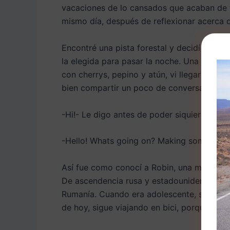
vacaciones de lo cansados que acaban de vi
mismo día, después de reflexionar acerca d
Encontré una pista forestal y decidí desvi
la elegida para pasar la noche. Una vez hab
con cherrys, pepino y atún, vi llegar a lo 
bien compartir un poco de conversación.
-Hi!- Le digo antes de poder siquiera intuir 
-Hello! Whats going on? Making some food 
Así fue como conocí a Robin, una mujer de 
De ascendencia rusa y estadounidense, me 
Rumanía. Cuando era adolescente, se vino 
de hoy, sigue viajando en bici, porque, segú