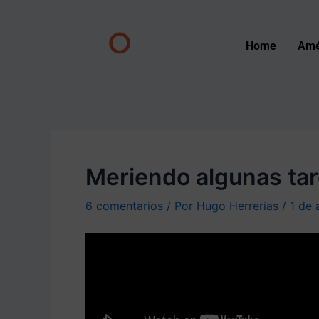
Ir
Navegación
al
de
O
contenido
entradas
Home
Amé
Meriendo algunas ta
6 comentarios
/ Por
Hugo Herrerias
/
1 de