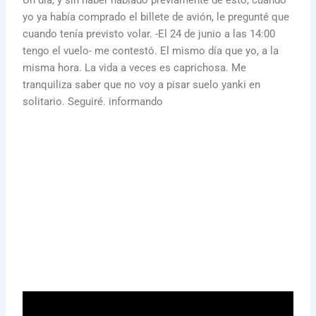
Un día, y sin haber hablado previamente de esto, cuando
yo ya había comprado el billete de avión, le pregunté que
cuando tenía previsto volar. -El 24 de junio a las 14:00
tengo el vuelo- me contestó. El mismo día que yo, a la
misma hora. La vida a veces es caprichosa. Me
tranquiliza saber que no voy a pisar suelo yanki en
solitario. Seguiré. informando