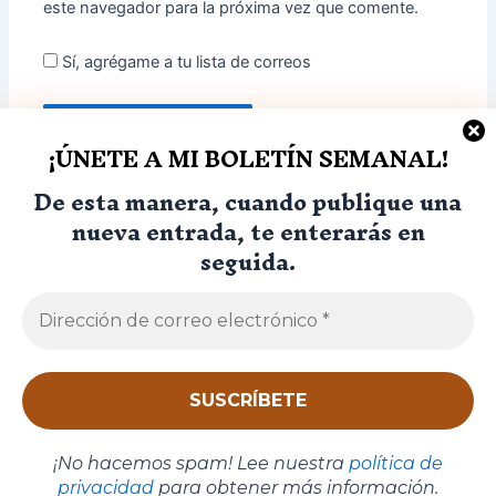
este navegador para la próxima vez que comente.
Sí, agrégame a tu lista de correos
¡ÚNETE A MI BOLETÍN SEMANAL!
De esta manera, cuando publique una
nueva entrada, te enterarás en
seguida.
Diseñado por AC Agency
Política de Privacidad
Cookies
Elemento de lista
Usamos cookies para asegurar que te damos la mejor
experiencia en nuestra web. Si continúas usando este sitio,
I
¡No hacemos spam! Lee nuestra
política de
asumiremos que estás de acuerdo con ello.
n
privacidad
para obtener más información.