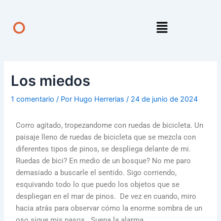
Ir
Navegación
al
de
Menú
O
contenido
entradas
Los miedos
1 comentario
/ Por
Hugo Herrerias
/
24 de junio de 2024
Corro agitado, tropezandome con ruedas de bicicleta. Un
paisaje lleno de ruedas de bicicleta que se mezcla con
diferentes tipos de pinos, se despliega delante de mi.
Ruedas de bici? En medio de un bosque? No me paro
demasiado a buscarle el sentido. Sigo corriendo,
esquivando todo lo que puedo los objetos que se
despliegan en el mar de pinos. De vez en cuando, miro
hacia atrás para observar cómo la enorme sombra de un
oso sigue mis pasos. Suena la alarma.