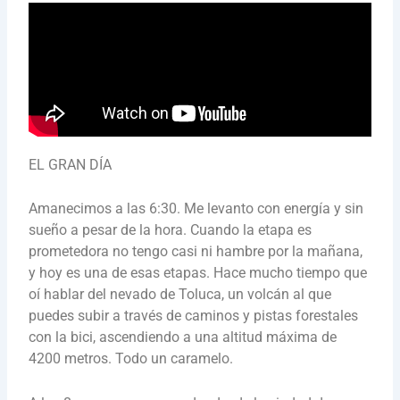
EL GRAN DÍA
Amanecimos a las 6:30. Me levanto con energía y sin
sueño a pesar de la hora. Cuando la etapa es
prometedora no tengo casi ni hambre por la mañana,
y hoy es una de esas etapas. Hace mucho tiempo que
oí hablar del nevado de Toluca, un volcán al que
puedes subir a través de caminos y pistas forestales
con la bici, ascendiendo a una altitud máxima de
4200 metros. Todo un caramelo.