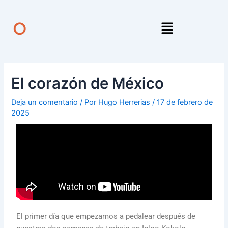
Ir
Navegación
al
de
Menú
O
contenido
entradas
El corazón de México
Deja un comentario
/ Por
Hugo Herrerias
/
17 de febrero de
2025
El primer día que empezamos a pedalear después de